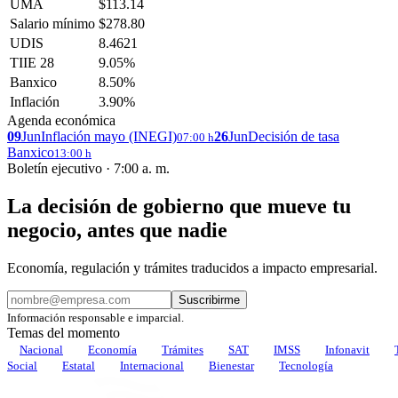
UMA
$113.14
Salario mínimo
$278.80
UDIS
8.4621
TIIE 28
9.05%
Banxico
8.50%
Inflación
3.90%
Agenda económica
09
Jun
Inflación mayo (INEGI)
26
Jun
Decisión de tasa
07:00 h
Banxico
13:00 h
Boletín ejecutivo · 7:00 a. m.
La decisión de gobierno que mueve tu
negocio, antes que nadie
Economía, regulación y trámites traducidos a impacto empresarial.
Suscribirme
Información responsable e imparcial.
Temas del momento
Nacional
Economía
Trámites
SAT
IMSS
Infonavit
Social
Estatal
Internacional
Bienestar
Tecnología