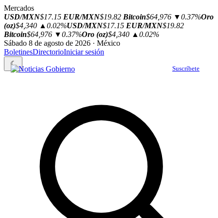
Mercados
USD/MXN
$17.15
EUR/MXN
$19.82
Bitcoin
$64,976
▼0.37%
Oro
(oz)
$4,340
▲0.02%
USD/MXN
$17.15
EUR/MXN
$19.82
Bitcoin
$64,976
▼0.37%
Oro (oz)
$4,340
▲0.02%
Sábado 8 de agosto de 2026 · México
Boletines
Directorio
Iniciar sesión
☾
Suscríbete