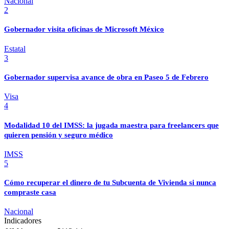
Nacional
2
Gobernador visita oficinas de Microsoft México
Estatal
3
Gobernador supervisa avance de obra en Paseo 5 de Febrero
Visa
4
Modalidad 10 del IMSS: la jugada maestra para freelancers que
quieren pensión y seguro médico
IMSS
5
Cómo recuperar el dinero de tu Subcuenta de Vivienda si nunca
compraste casa
Nacional
Indicadores