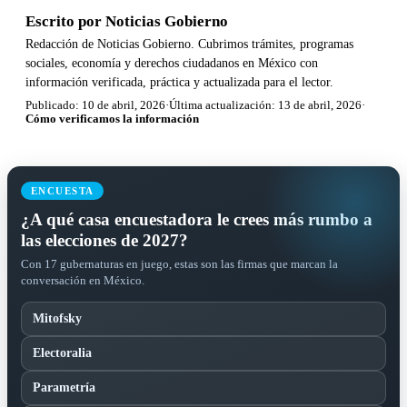
Escrito por
Noticias Gobierno
Redacción de Noticias Gobierno. Cubrimos trámites, programas
sociales, economía y derechos ciudadanos en México con
información verificada, práctica y actualizada para el lector.
Publicado: 10 de abril, 2026
·
Última actualización: 13 de abril, 2026
·
Cómo verificamos la información
ENCUESTA
¿A qué casa encuestadora le crees más rumbo a
las elecciones de 2027?
Con 17 gubernaturas en juego, estas son las firmas que marcan la
conversación en México.
Mitofsky
Electoralia
Parametría