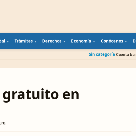
tal
Trámites
Derechos
Economía
Conócenos
D
Sin categoría
Cuenta bancaria de un famili
 gratuito en
ura