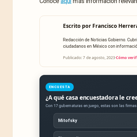
Conoce
aquí
más información relevan
Escrito por
Francisco Herrer
Redacción de Noticias Gobierno. Cub
ciudadanos en México con información 
Publicado: 7 de agosto, 2023
·
Cómo verif
ENCUESTA
¿A qué casa encuestadora le cre
Con 17 gubernaturas en juego, estas son las firma
Mitofsky