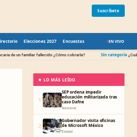
Suscríbete
irectorio
Elecciones 2027
Encuestas
EN VIVO
Sin categoría
ar fallecido ¿Cómo cobrarla?
¿Cuándo se borran las 
★ LO MÁS LEÍDO
SEP ordena impedir
educación militarizada tras
1
caso Dafne
Nacional
Gobernador visita oficinas
2
de Microsoft México
Estatal