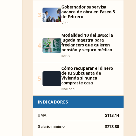
Gobernador supervisa
avance de obra en Paseo 5
3
de Febrero
Visa
Modalidad 10 del IMSS: la
jugada maestra para
4
freelancers que quieren
pensión y seguro médico
IMSS
Cómo recuperar el dinero
de tu Subcuenta de
5
Vivienda si nunca
compraste casa
Nacional
INDICADORES
$113.14
UMA
$278.80
Salario mínimo