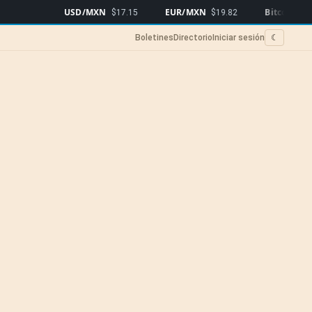
USD/MXN
EUR/MXN
Bitcoin
$17.15
$19.82
$64,919
▲0.
Boletines
Directorio
Iniciar sesión
☾