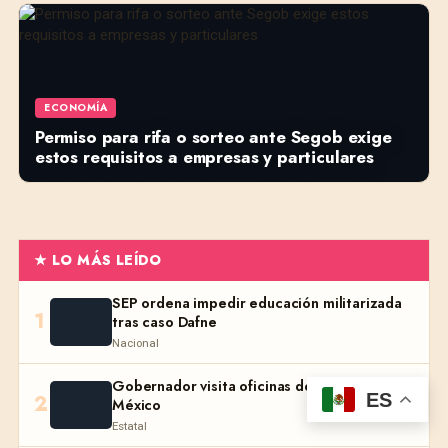
ECONOMÍA
Permiso para rifa o sorteo ante Segob exige
estos requisitos a empresas y particulares
★ LO MÁS LEÍDO
SEP ordena impedir educación militarizada
1
tras caso Dafne
Nacional
Gobernador visita oficinas de Microsoft
ES
2
México
Estatal