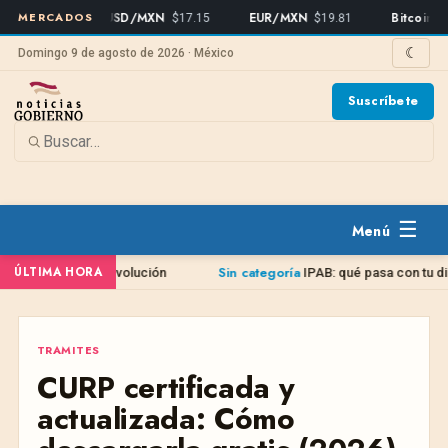
MERCADOS
USD/MXN
EUR/MXN
Bitcoin
$17.15
$19.81
$64,921
☾
Domingo 9 de agosto de 2026 · México
Suscríbete
☰
Sin categoría
ÚLTIMA HORA
devolución
IPAB: qué pasa con tu dinero si tu banco q
TRAMITES
TRAMITES
CURP certificada y
actualizada: Cómo