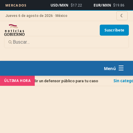
USD/MXN
EUR/MXN
Bitc
MERCADOS
$17.22
$19.86
☾
Jueves 6 de agosto de 2026 · México
Suscríbete
☰
Sin categoría
ÚLTIMA HORA
 pedir un defensor público para tu caso
Juicio de A