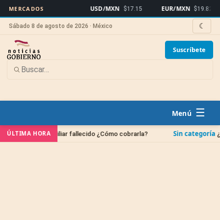
USD/MXN
EUR/MXN
B
MERCADOS
$17.15
$19.82
☾
Sábado 8 de agosto de 2026 · México
Suscríbete
☰
Sin categoría
ÚLTIMA HORA
un familiar fallecido ¿Cómo cobrarla?
¿Cuándo se bo