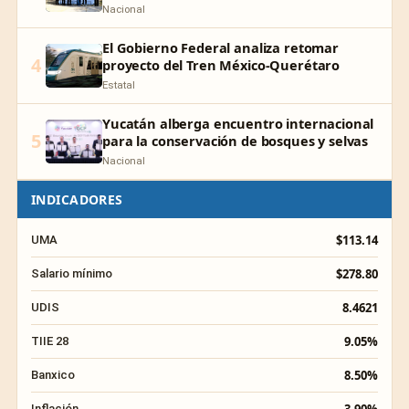
Nacional
El Gobierno Federal analiza retomar
4
proyecto del Tren México-Querétaro
Estatal
Yucatán alberga encuentro internacional
5
para la conservación de bosques y selvas
Nacional
INDICADORES
$113.14
UMA
$278.80
Salario mínimo
8.4621
UDIS
9.05%
TIIE 28
8.50%
Banxico
Inflación