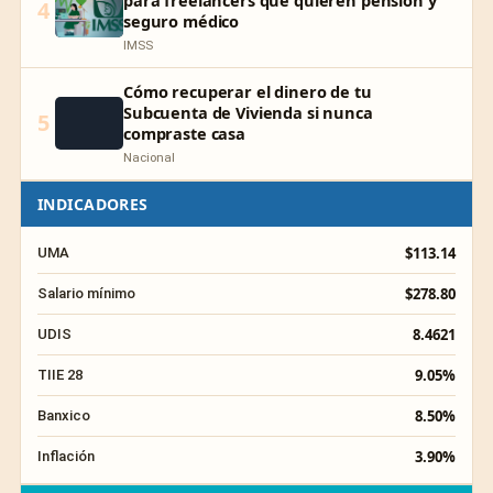
4
seguro médico
IMSS
Cómo recuperar el dinero de tu
Subcuenta de Vivienda si nunca
5
compraste casa
Nacional
INDICADORES
$113.14
UMA
$278.80
Salario mínimo
8.4621
UDIS
9.05%
TIIE 28
8.50%
Banxico
3.90%
Inflación