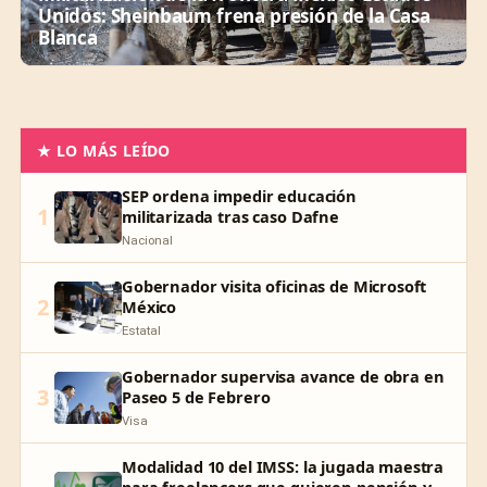
Unidos: Sheinbaum frena presión de la Casa
Blanca
★ LO MÁS LEÍDO
SEP ordena impedir educación
1
militarizada tras caso Dafne
Nacional
Gobernador visita oficinas de Microsoft
2
México
Estatal
Gobernador supervisa avance de obra en
3
Paseo 5 de Febrero
Visa
Modalidad 10 del IMSS: la jugada maestra
para freelancers que quieren pensión y