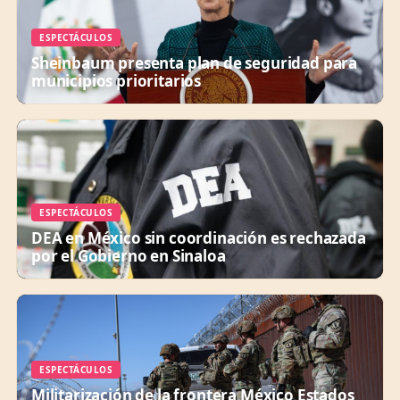
ESPECTÁCULOS
Sheinbaum presenta plan de seguridad para
municipios prioritarios
ESPECTÁCULOS
DEA en México sin coordinación es rechazada
por el Gobierno en Sinaloa
ESPECTÁCULOS
Militarización de la frontera México Estados