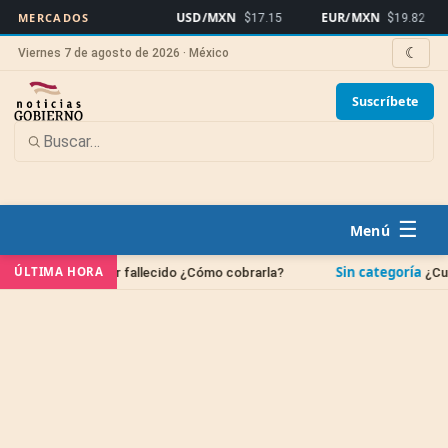
USD/MXN
EUR/MXN
Bit
MERCADOS
$17.15
$19.82
☾
Viernes 7 de agosto de 2026 · México
Suscríbete
☰
Sin categoría
ÚLTIMA HORA
miliar fallecido ¿Cómo cobrarla?
¿Cuándo se borran 