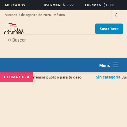
USD/MXN
EUR/MXN
Bitcoin
MERCADOS
$17.22
$19.86
☾
Viernes 7 de agosto de 2026 · México
Suscríbete
☰
Sin categoría
ÚLTIMA HORA
fensor público para tu caso
Juicio de Amparo: La gu