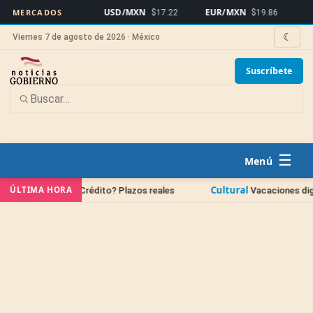
USD/MXN
EUR/MXN
Bitcoin
MERCADOS
$17.22
$19.86
☾
Viernes 7 de agosto de 2026 · México
Suscríbete
☰
Cultural
ÚLTIMA HORA
de Crédito? Plazos reales
Vacaciones dignas 2026 ya tien