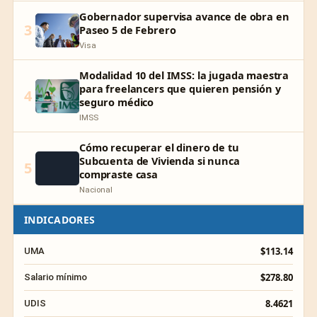
Gobernador supervisa avance de obra en
3
Paseo 5 de Febrero
Visa
Modalidad 10 del IMSS: la jugada maestra
para freelancers que quieren pensión y
4
seguro médico
IMSS
Cómo recuperar el dinero de tu
Subcuenta de Vivienda si nunca
5
compraste casa
Nacional
INDICADORES
$113.14
UMA
$278.80
Salario mínimo
8.4621
UDIS