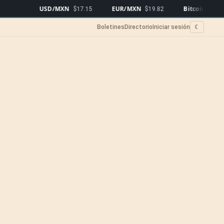
USD/MXN
EUR/MXN
Bitcoin
$17.15
$19.82
$64,969
▲0.1
Boletines
Directorio
Iniciar sesión
☾