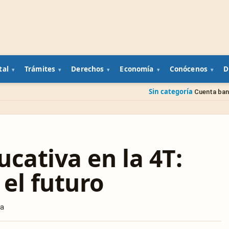
tal
Trámites
Derechos
Economía
Conócenos
D
Sin categoría
Cuenta bancaria de un fami
cativa en la 4T:
el futuro
ra