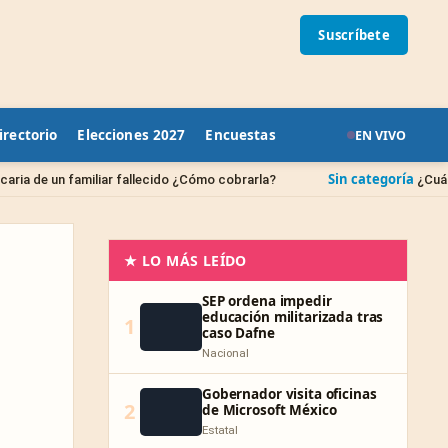
Suscríbete
irectorio
Elecciones 2027
Encuestas
EN VIVO
Sin categoría
liar fallecido ¿Cómo cobrarla?
¿Cuándo se borran la
★ LO MÁS LEÍDO
SEP ordena impedir
educación militarizada tras
1
caso Dafne
Nacional
Gobernador visita oficinas
2
de Microsoft México
Estatal