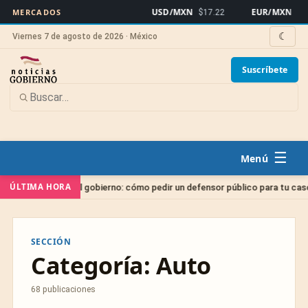
USD/MXN
EUR/MXN
MERCADOS
$17.22
$19.
☾
Viernes 7 de agosto de 2026 · México
Suscríbete
☰
ÚLTIMA HORA
o gratis del gobierno: cómo pedir un defensor público para tu caso
SECCIÓN
Categoría:
Auto
68 publicaciones