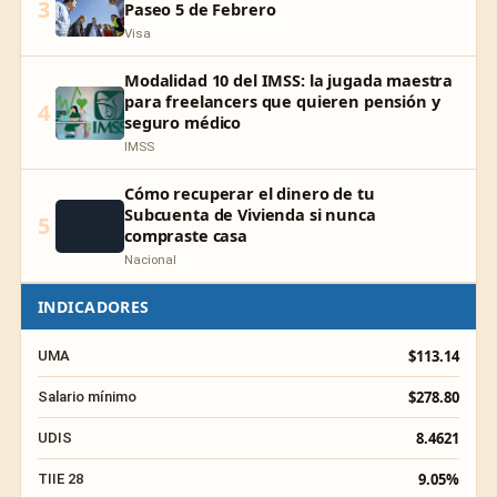
3
Paseo 5 de Febrero
Visa
Modalidad 10 del IMSS: la jugada maestra
para freelancers que quieren pensión y
4
seguro médico
IMSS
Cómo recuperar el dinero de tu
Subcuenta de Vivienda si nunca
5
compraste casa
Nacional
INDICADORES
$113.14
UMA
$278.80
Salario mínimo
8.4621
UDIS
9.05%
TIIE 28