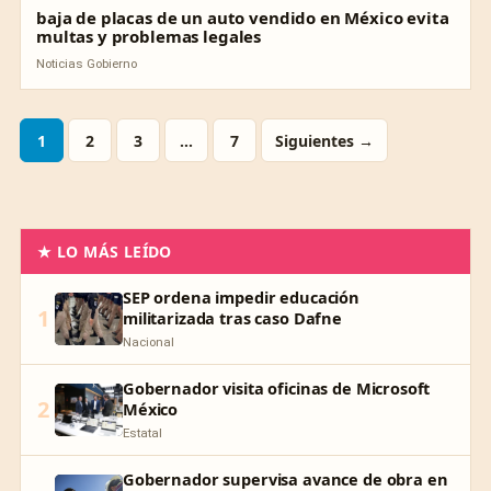
baja de placas de un auto vendido en México evita
multas y problemas legales
Noticias Gobierno
1
2
3
…
7
Siguientes →
★ LO MÁS LEÍDO
SEP ordena impedir educación
1
militarizada tras caso Dafne
Nacional
Gobernador visita oficinas de Microsoft
2
México
Estatal
Gobernador supervisa avance de obra en