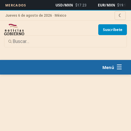
USD/MXN
EUR/MXN
MERCADOS
$17.23
$19.91
☾
Jueves 6 de agosto de 2026 · México
Suscríbete
☰