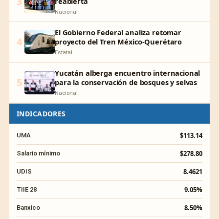
3
reabierta
Nacional
El Gobierno Federal analiza retomar
4
proyecto del Tren México-Querétaro
Estatal
Yucatán alberga encuentro internacional
5
para la conservación de bosques y selvas
Nacional
INDICADORES
$113.14
UMA
$278.80
Salario mínimo
8.4621
UDIS
9.05%
TIIE 28
8.50%
Banxico