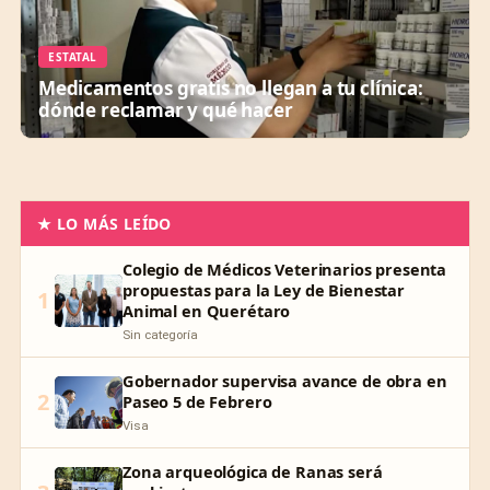
ESTATAL
Medicamentos gratis no llegan a tu clínica:
dónde reclamar y qué hacer
★ LO MÁS LEÍDO
Colegio de Médicos Veterinarios presenta
propuestas para la Ley de Bienestar
1
Animal en Querétaro
Sin categoría
Gobernador supervisa avance de obra en
2
Paseo 5 de Febrero
Visa
Zona arqueológica de Ranas será