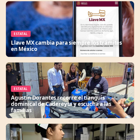
ESTATAL
Llave MX cambia para siempre los trámites
en México
ESTATAL
Agustín Dorantes recorre el tianguis
dominical de Cadereyta y escucha a las
familias