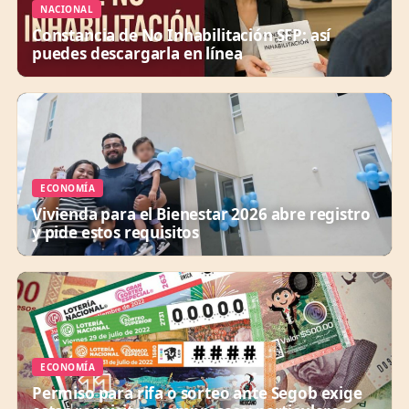
NACIONAL
Constancia de No Inhabilitación SFP: así
puedes descargarla en línea
ECONOMÍA
Vivienda para el Bienestar 2026 abre registro
y pide estos requisitos
ECONOMÍA
Permiso para rifa o sorteo ante Segob exige