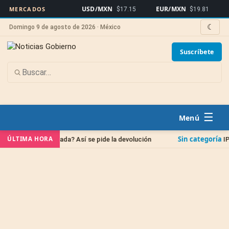
USD/MXN
EUR/MXN
Bitcoin
MERCADOS
$17.15
$19.81
☾
Domingo 9 de agosto de 2026 · México
Suscríbete
☰
Sin categoría
ÚLTIMA HORA
cada? Así se pide la devolución
IPAB: qué pasa con 