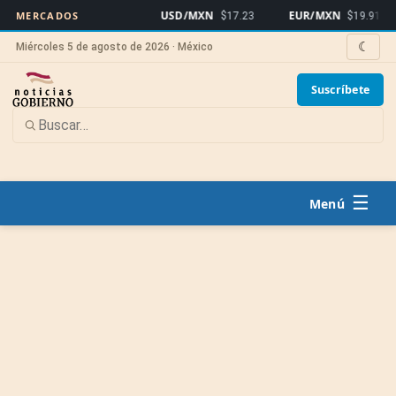
USD/MXN
EUR/MXN
B
MERCADOS
$17.23
$19.91
☾
Miércoles 5 de agosto de 2026 · México
Suscríbete
☰