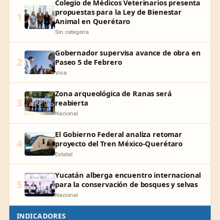
Colegio de Médicos Veterinarios presenta
propuestas para la Ley de Bienestar
1
Animal en Querétaro
Sin categoría
Gobernador supervisa avance de obra en
2
Paseo 5 de Febrero
Visa
Zona arqueológica de Ranas será
3
reabierta
Nacional
El Gobierno Federal analiza retomar
4
proyecto del Tren México-Querétaro
Estatal
Yucatán alberga encuentro internacional
5
para la conservación de bosques y selvas
Nacional
INDICADORES