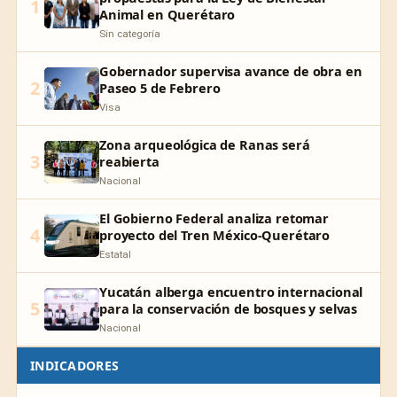
1
Animal en Querétaro
Sin categoría
Gobernador supervisa avance de obra en
2
Paseo 5 de Febrero
Visa
Zona arqueológica de Ranas será
3
reabierta
Nacional
El Gobierno Federal analiza retomar
4
proyecto del Tren México-Querétaro
Estatal
Yucatán alberga encuentro internacional
5
para la conservación de bosques y selvas
Nacional
INDICADORES