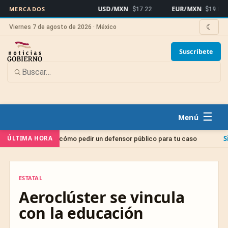
USD/MXN
EUR/MXN
MERCADOS
$17.22
$19.86
☾
Viernes 7 de agosto de 2026 · México
Suscríbete
☰
Sin categoría
ÚLTIMA HORA
erno: cómo pedir un defensor público para tu caso
J
ESTATAL
ESTATAL
Aeroclúster se vincula
con la educación