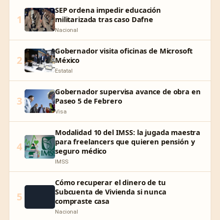
SEP ordena impedir educación
1
militarizada tras caso Dafne
Nacional
Gobernador visita oficinas de Microsoft
2
México
Estatal
Gobernador supervisa avance de obra en
3
Paseo 5 de Febrero
Visa
Modalidad 10 del IMSS: la jugada maestra
para freelancers que quieren pensión y
4
seguro médico
IMSS
Cómo recuperar el dinero de tu
Subcuenta de Vivienda si nunca
5
compraste casa
Nacional