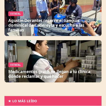
ESTATAL
Agustín Dorantes recorre el tianguis
dominical de Cadereyta y escucha a las
familias
ESTATAL
Medicamentos gratis no llegan a tu clínica:
dónde reclamar y qué hacer
★ LO MÁS LEÍDO