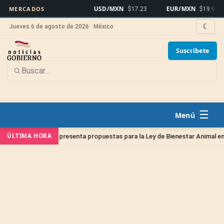
USD/MXN
EUR/MXN
MERCADOS
$17.23
$19.91
☾
Jueves 6 de agosto de 2026 · México
Suscríbete
☰
ÚLTIMA HORA
narios presenta propuestas para la Ley de Bienestar Animal en Querétaro