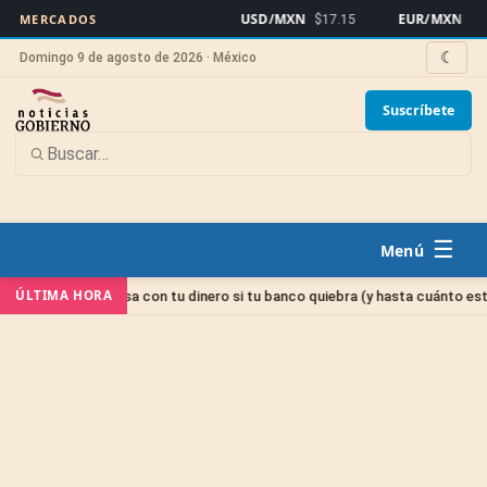
USD/MXN
EUR/MXN
MERCADOS
$17.15
$19.
☾
Domingo 9 de agosto de 2026 · México
Suscríbete
☰
a
ÚLTIMA HORA
IPAB: qué pasa con tu dinero si tu banco quiebra (y hasta cuánto está pro