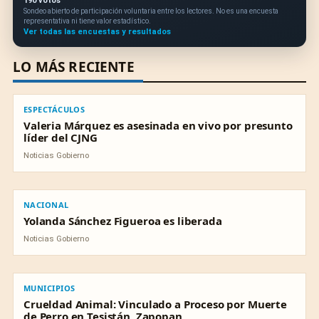
190 votos
Sondeo abierto de participación voluntaria entre los lectores. No es una encuesta
representativa ni tiene valor estadístico.
Ver todas las encuestas y resultados
LO MÁS RECIENTE
ESPECTÁCULOS
ESPECTÁCULOS
Valeria Márquez es asesinada en vivo por presunto
líder del CJNG
Noticias Gobierno
NACIONAL
NACIONAL
Yolanda Sánchez Figueroa es liberada
Noticias Gobierno
MUNICIPIOS
MUNICIPIOS
Crueldad Animal: Vinculado a Proceso por Muerte
de Perro en Tesistán, Zapopan