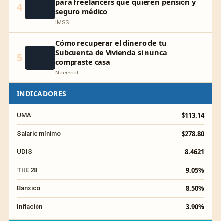
para freelancers que quieren pensión y
4
seguro médico
IMSS
Cómo recuperar el dinero de tu
Subcuenta de Vivienda si nunca
5
compraste casa
Nacional
INDICADORES
$113.14
UMA
$278.80
Salario mínimo
8.4621
UDIS
9.05%
TIIE 28
8.50%
Banxico
3.90%
Inflación