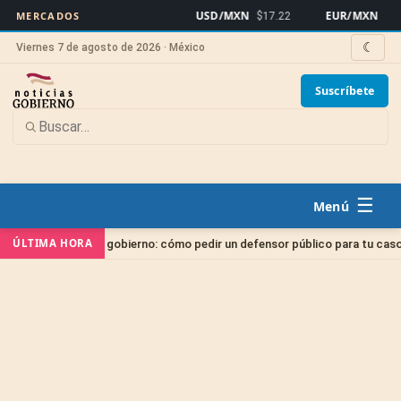
USD/MXN
EUR/MXN
MERCADOS
$17.22
$19.8
☾
Viernes 7 de agosto de 2026 · México
Suscríbete
☰
ÚLTIMA HORA
 gratis del gobierno: cómo pedir un defensor público para tu caso