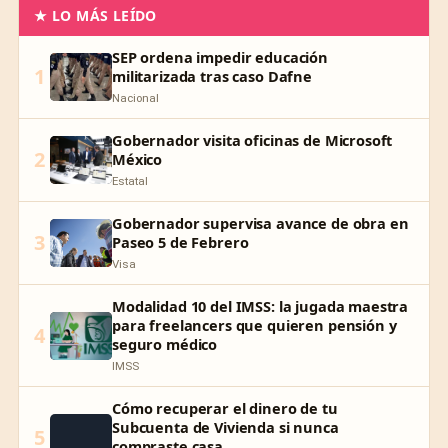
★ LO MÁS LEÍDO
SEP ordena impedir educación
1
militarizada tras caso Dafne
Nacional
Gobernador visita oficinas de Microsoft
2
México
Estatal
Gobernador supervisa avance de obra en
3
Paseo 5 de Febrero
Visa
Modalidad 10 del IMSS: la jugada maestra
para freelancers que quieren pensión y
4
seguro médico
IMSS
Cómo recuperar el dinero de tu
Subcuenta de Vivienda si nunca
5
compraste casa