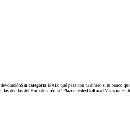
a devolución
Sin categoría
IPAB: qué pasa con tu dinero si tu banco quie
 las deudas del Buró de Crédito? Plazos reales
Cultural
Vacaciones dig