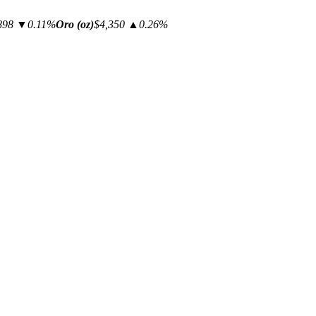
898
▼0.11%
Oro (oz)
$4,350
▲0.26%