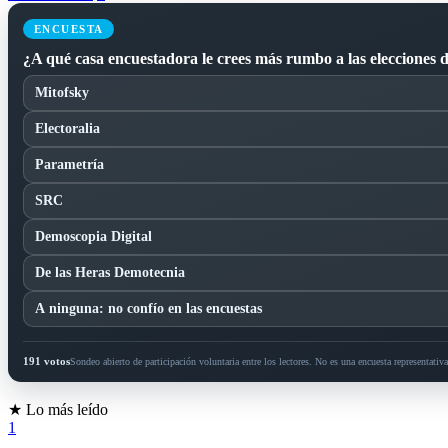
ENCUESTA
¿A qué casa encuestadora le crees más rumbo a las elecciones 
Mitofsky
Electoralia
Parametría
SRC
Demoscopia Digital
De las Heras Demotecnia
A ninguna: no confío en las encuestas
191 votos
Sondeo abierto de participación voluntaria entre los lectores. No es una encuesta representativa 
★ Lo más leído
1