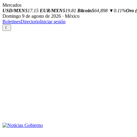
Mercados
USD/MXN
$17.15
EUR/MXN
$19.81
Bitcoin
$64,898
▼0.11%
Oro (
Domingo 9 de agosto de 2026 · México
Boletines
Directorio
Iniciar sesión
☾