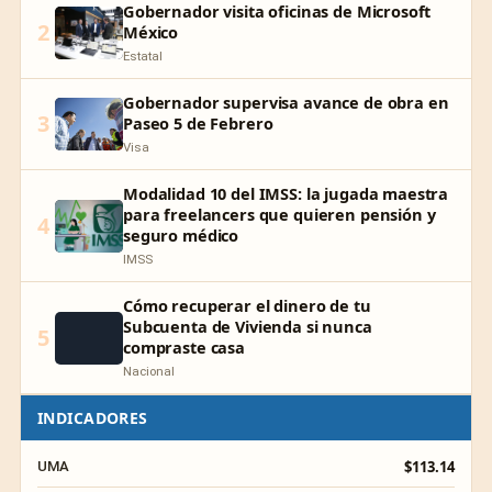
Gobernador visita oficinas de Microsoft
2
México
Estatal
Gobernador supervisa avance de obra en
3
Paseo 5 de Febrero
Visa
Modalidad 10 del IMSS: la jugada maestra
para freelancers que quieren pensión y
4
seguro médico
IMSS
Cómo recuperar el dinero de tu
Subcuenta de Vivienda si nunca
5
compraste casa
Nacional
INDICADORES
$113.14
UMA