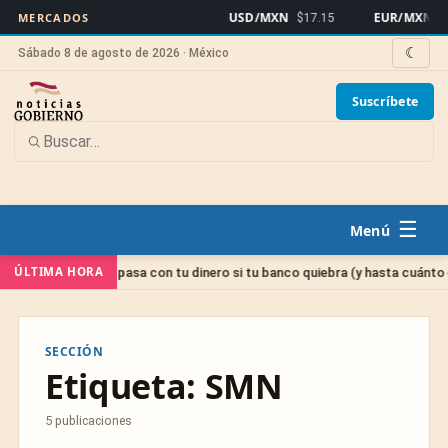
USD/MXN
EUR/MXN
MERCADOS
$17.15
$19
☾
Sábado 8 de agosto de 2026 · México
Suscríbete
☰
oría
ÚLTIMA HORA
IPAB: qué pasa con tu dinero si tu banco quiebra (y hasta cuánto está 
SECCIÓN
Etiqueta:
SMN
5 publicaciones