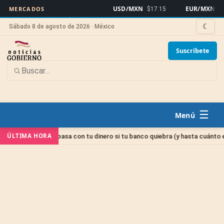
USD/MXN
EUR/MXN
MERCADOS
$17.15
$19
☾
Sábado 8 de agosto de 2026 · México
Suscríbete
☰
ría
ÚLTIMA HORA
IPAB: qué pasa con tu dinero si tu banco quiebra (y hasta cuánto está 