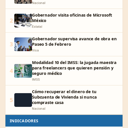
Nacional
Gobernador visita oficinas de Microsoft
2
México
Estatal
Gobernador supervisa avance de obra en
3
Paseo 5 de Febrero
Visa
Modalidad 10 del IMSS: la jugada maestra
para freelancers que quieren pensión y
4
seguro médico
IMSS
Cómo recuperar el dinero de tu
Subcuenta de Vivienda si nunca
5
compraste casa
Nacional
INDICADORES