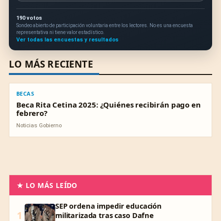
190 votos
Sondeo abierto de participación voluntaria entre los lectores. No es una encuesta
representativa ni tiene valor estadístico.
Ver todas las encuestas y resultados
LO MÁS RECIENTE
BECAS
BECAS
Beca Rita Cetina 2025: ¿Quiénes recibirán pago en
febrero?
Noticias Gobierno
★ LO MÁS LEÍDO
SEP ordena impedir educación
1
militarizada tras caso Dafne