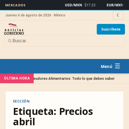
USD/MXN
EUR/MXN
MERCADOS
$17.23
$19
☾
Jueves 6 de agosto de 2026 · México
Suscríbete
☰
a
Sin
ÚLTIMA HORA
Registro de Deudores Alimentarios: Todo lo que debes saber
SECCIÓN
Etiqueta:
Precios
abril