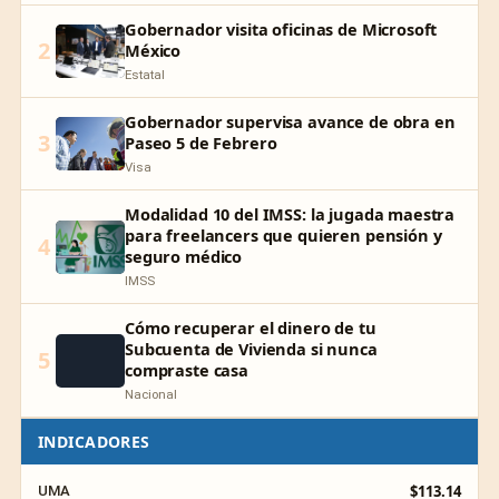
Gobernador visita oficinas de Microsoft
2
México
Estatal
Gobernador supervisa avance de obra en
3
Paseo 5 de Febrero
Visa
Modalidad 10 del IMSS: la jugada maestra
para freelancers que quieren pensión y
4
seguro médico
IMSS
Cómo recuperar el dinero de tu
Subcuenta de Vivienda si nunca
5
compraste casa
Nacional
INDICADORES
$113.14
UMA