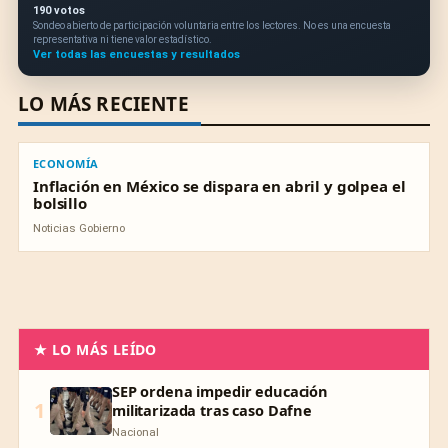
190 votos
Sondeo abierto de participación voluntaria entre los lectores. No es una encuesta
representativa ni tiene valor estadístico.
Ver todas las encuestas y resultados
LO MÁS RECIENTE
ECONOMÍA
ECONOMÍA
Inflación en México se dispara en abril y golpea el
bolsillo
Noticias Gobierno
★ LO MÁS LEÍDO
SEP ordena impedir educación
1
militarizada tras caso Dafne
Nacional