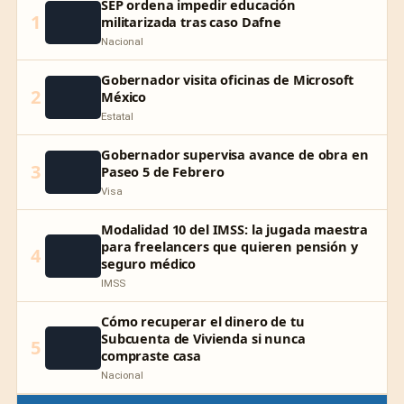
SEP ordena impedir educación
1
militarizada tras caso Dafne
Nacional
Gobernador visita oficinas de Microsoft
2
México
Estatal
Gobernador supervisa avance de obra en
3
Paseo 5 de Febrero
Visa
Modalidad 10 del IMSS: la jugada maestra
para freelancers que quieren pensión y
4
seguro médico
IMSS
Cómo recuperar el dinero de tu
Subcuenta de Vivienda si nunca
5
compraste casa
Nacional