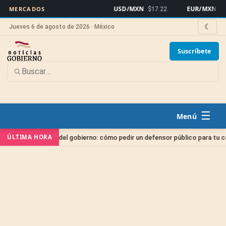
USD/MXN
EUR/MXN
MERCADOS
$17.22
$19
☾
Jueves 6 de agosto de 2026 · México
Suscríbete
☰
ÚLTIMA HORA
gado gratis del gobierno: cómo pedir un defensor público para tu caso