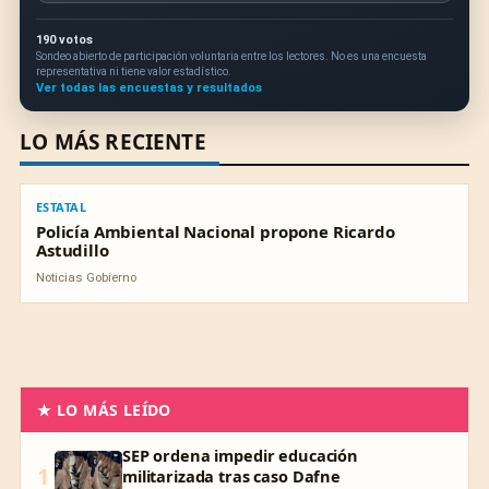
190 votos
Sondeo abierto de participación voluntaria entre los lectores. No es una encuesta
representativa ni tiene valor estadístico.
Ver todas las encuestas y resultados
LO MÁS RECIENTE
ESTATAL
ESTATAL
Policía Ambiental Nacional propone Ricardo
Astudillo
Noticias Gobierno
★ LO MÁS LEÍDO
SEP ordena impedir educación
1
militarizada tras caso Dafne