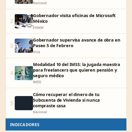
Nacional
Gobernador visita oficinas de Microsoft
2
México
Estatal
Gobernador supervisa avance de obra en
3
Paseo 5 de Febrero
Visa
Modalidad 10 del IMSS: la jugada maestra
para freelancers que quieren pensión y
4
seguro médico
IMSS
Cómo recuperar el dinero de tu
Subcuenta de Vivienda si nunca
5
compraste casa
Nacional
INDICADORES