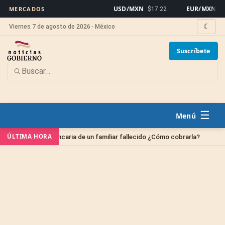
USD/MXN
EUR/MXN
MERCADOS
$17.22
$19
☾
Viernes 7 de agosto de 2026 · México
Suscríbete
☰
ría
Sin 
ÚLTIMA HORA
Cuenta bancaria de un familiar fallecido ¿Cómo cobrarla?