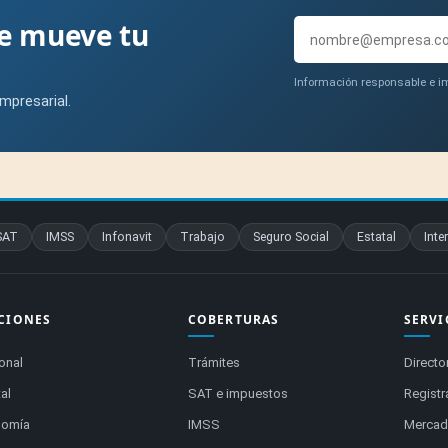
ue mueve tu
Información responsable e im
mpresarial.
SAT
IMSS
Infonavit
Trabajo
Seguro Social
Estatal
Inte
CIONES
COBERTURAS
SERVI
onal
Trámites
Directo
al
SAT e impuestos
Registr
nomía
IMSS
Mercado