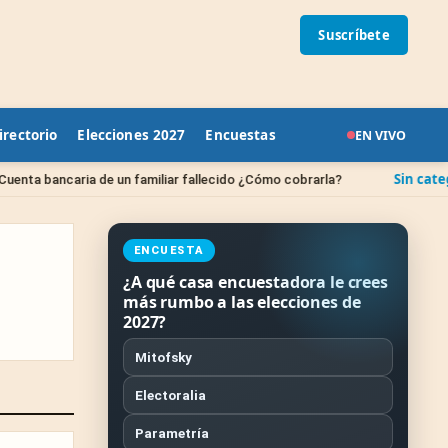
Suscríbete
irectorio
Elecciones 2027
Encuestas
EN VIVO
Sin categoría
ria de un familiar fallecido ¿Cómo cobrarla?
¿Cuánd
ENCUESTA
¿A qué casa encuestadora le crees
más rumbo a las elecciones de
2027?
Mitofsky
Electoralia
Parametría