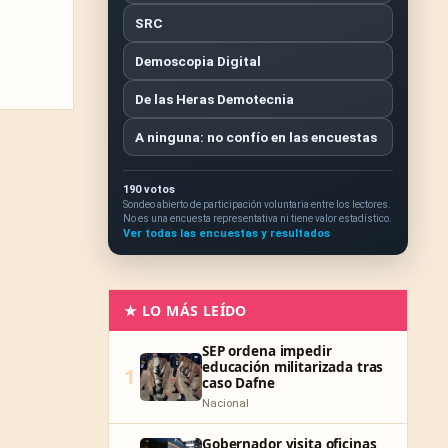
SRC
Demoscopia Digital
De las Heras Demotecnia
A ninguna: no confío en las encuestas
190 votos
Sondeo abierto de participación voluntaria entre los lectores.
No es una encuesta representativa ni tiene valor estadístico.
Ver todas las encuestas y resultados
★ LO MÁS LEÍDO
SEP ordena impedir
educación militarizada tras
1
caso Dafne
Nacional
Gobernador visita oficinas