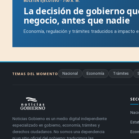
BOLETÍN EJECUTIVO · 7:00 A. M.
La decisión de gobierno q
negocio, antes que nadie
Economía, regulación y trámites traducidos a impacto e
Nacional
Economía
Trámites
TEMAS DEL MOMENTO
SEC
Naci
Noticias Gobierno es un medio digital independiente
Estat
especializado en gobierno, economía, trámites y
derechos ciudadanos. No somos una dependencia
Eco
ni un sitio oficial del gobierno: traducimos las