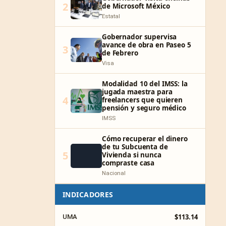
2
de Microsoft México
Estatal
Gobernador supervisa
avance de obra en Paseo 5
3
de Febrero
Visa
Modalidad 10 del IMSS: la
jugada maestra para
4
freelancers que quieren
pensión y seguro médico
IMSS
Cómo recuperar el dinero
de tu Subcuenta de
5
Vivienda si nunca
compraste casa
Nacional
INDICADORES
$113.14
UMA