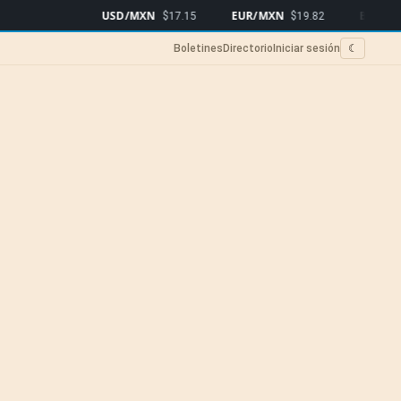
USD/MXN
EUR/MXN
Bitcoin
$17.15
$19.82
$64,
Boletines
Directorio
Iniciar sesión
☾