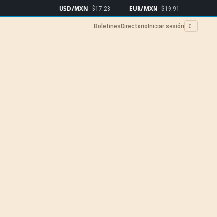
USD/MXN
EUR/MXN
Bitcoin
$17.23
$19.91
$64
Boletines
Directorio
Iniciar sesión
☾