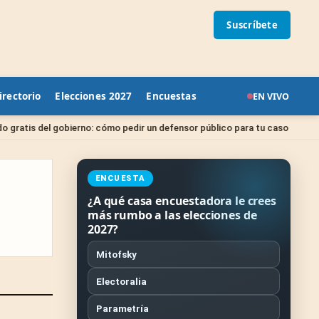
Suscríbete
irectorio
Elecciones 2027
Encuestas
EN VIVO
Sin catego
gobierno: cómo pedir un defensor público para tu caso
ENCUESTA
¿A qué casa encuestadora le crees
más rumbo a las elecciones de
2027?
Mitofsky
Electoralia
Parametría