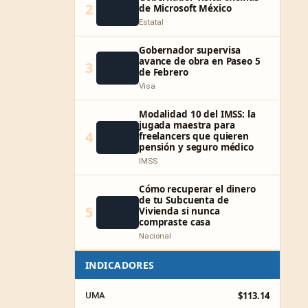
2
de Microsoft México
Estatal
Gobernador supervisa
avance de obra en Paseo 5
3
de Febrero
Visa
Modalidad 10 del IMSS: la
jugada maestra para
4
freelancers que quieren
pensión y seguro médico
IMSS
Cómo recuperar el dinero
de tu Subcuenta de
5
Vivienda si nunca
compraste casa
Nacional
INDICADORES
$113.14
UMA