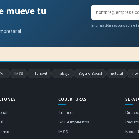
ue mueve tu
Información responsable e im
mpresarial.
SAT
IMSS
Infonavit
Trabajo
Seguro Social
Estatal
Inte
CIONES
COBERTURAS
SERVI
onal
Trámites
Directo
al
SAT e impuestos
Registr
nomía
IMSS
Mercado