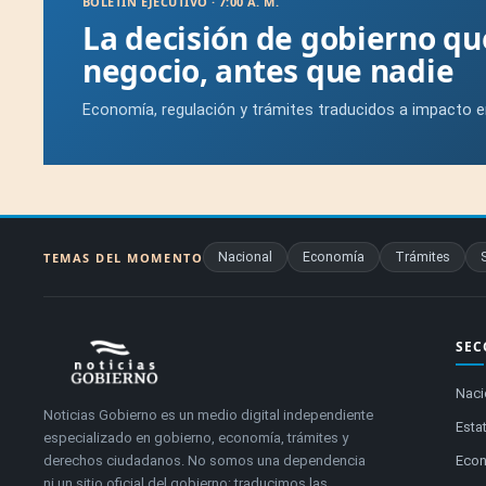
BOLETÍN EJECUTIVO · 7:00 A. M.
La decisión de gobierno q
negocio, antes que nadie
Economía, regulación y trámites traducidos a impacto e
Nacional
Economía
Trámites
TEMAS DEL MOMENTO
SEC
Naci
Noticias Gobierno es un medio digital independiente
Estat
especializado en gobierno, economía, trámites y
derechos ciudadanos. No somos una dependencia
Eco
ni un sitio oficial del gobierno: traducimos las