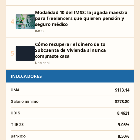
Modalidad 10 del IMSS: la jugada maestra
para freelancers que quieren pensión y
4
seguro médico
IMSS
Cómo recuperar el dinero de tu
Subcuenta de Vivienda si nunca
5
compraste casa
Nacional
INDICADORES
$113.14
UMA
$278.80
Salario mínimo
8.4621
UDIS
9.05%
TIIE 28
8.50%
Banxico