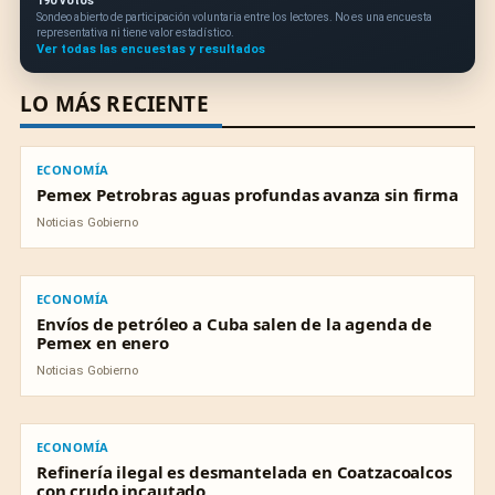
190 votos
Sondeo abierto de participación voluntaria entre los lectores. No es una encuesta
representativa ni tiene valor estadístico.
Ver todas las encuestas y resultados
LO MÁS RECIENTE
ECONOMÍA
ECONOMÍA
Pemex Petrobras aguas profundas avanza sin firma
Noticias Gobierno
ECONOMÍA
ECONOMÍA
Envíos de petróleo a Cuba salen de la agenda de
Pemex en enero
Noticias Gobierno
ECONOMÍA
ECONOMÍA
Refinería ilegal es desmantelada en Coatzacoalcos
con crudo incautado