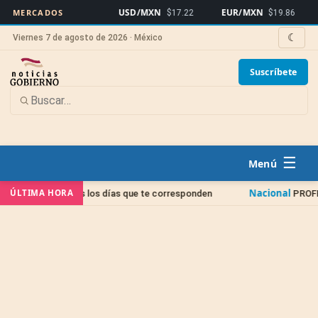
USD/MXN
EUR/MXN
B
MERCADOS
$17.22
$19.86
☾
Viernes 7 de agosto de 2026 · México
Suscríbete
☰
Nacional
ÚLTIMA HORA
nen definidos los días que te corresponden
PROFEDET ex