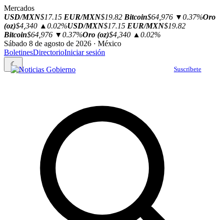
Mercados
USD/MXN
$17.15
EUR/MXN
$19.82
Bitcoin
$64,976
▼0.37%
Oro
(oz)
$4,340
▲0.02%
USD/MXN
$17.15
EUR/MXN
$19.82
Bitcoin
$64,976
▼0.37%
Oro (oz)
$4,340
▲0.02%
Sábado 8 de agosto de 2026 · México
Boletines
Directorio
Iniciar sesión
☾
Suscríbete