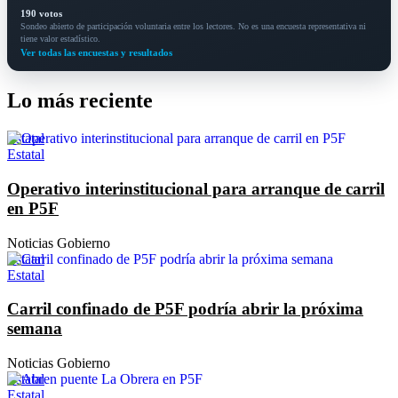
190 votos
Sondeo abierto de participación voluntaria entre los lectores. No es una encuesta representativa ni
tiene valor estadístico.
Ver todas las encuestas y resultados
Lo más reciente
Estatal
Estatal
Operativo interinstitucional para arranque de carril
en P5F
Noticias Gobierno
Estatal
Estatal
Carril confinado de P5F podría abrir la próxima
semana
Noticias Gobierno
Estatal
Estatal