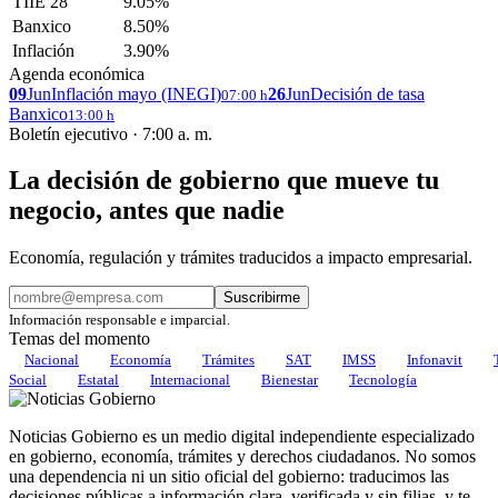
TIIE 28
9.05%
Banxico
8.50%
Inflación
3.90%
Agenda económica
09
Jun
Inflación mayo (INEGI)
26
Jun
Decisión de tasa
07:00 h
Banxico
13:00 h
Boletín ejecutivo · 7:00 a. m.
La decisión de gobierno que mueve tu
negocio, antes que nadie
Economía, regulación y trámites traducidos a impacto empresarial.
Suscribirme
Información responsable e imparcial.
Temas del momento
Nacional
Economía
Trámites
SAT
IMSS
Infonavit
Social
Estatal
Internacional
Bienestar
Tecnología
Noticias Gobierno es un medio digital independiente especializado
en gobierno, economía, trámites y derechos ciudadanos. No somos
una dependencia ni un sitio oficial del gobierno: traducimos las
decisiones públicas a información clara, verificada y sin filias, y te