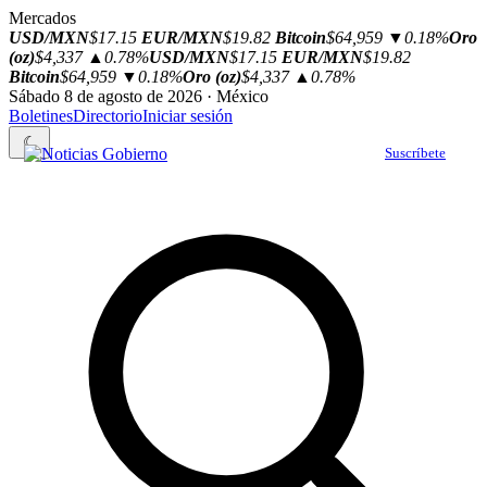
Mercados
USD/MXN
$17.15
EUR/MXN
$19.82
Bitcoin
$64,959
▼0.18%
Oro
(oz)
$4,337
▲0.78%
USD/MXN
$17.15
EUR/MXN
$19.82
Bitcoin
$64,959
▼0.18%
Oro (oz)
$4,337
▲0.78%
Sábado 8 de agosto de 2026 · México
Boletines
Directorio
Iniciar sesión
☾
Suscríbete