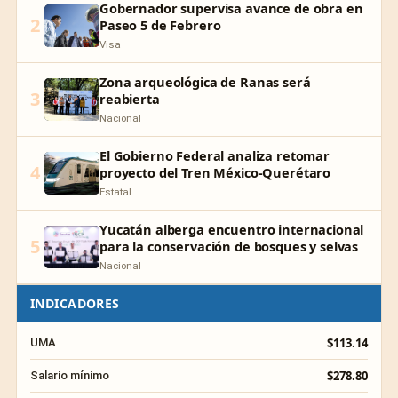
Gobernador supervisa avance de obra en
2
Paseo 5 de Febrero
Visa
Zona arqueológica de Ranas será
3
reabierta
Nacional
El Gobierno Federal analiza retomar
4
proyecto del Tren México-Querétaro
Estatal
Yucatán alberga encuentro internacional
5
para la conservación de bosques y selvas
Nacional
INDICADORES
$113.14
UMA
$278.80
Salario mínimo