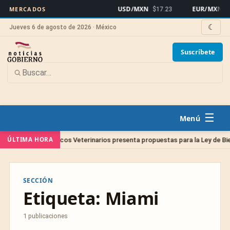
USD/MXN
EUR/MXN
MERCADOS
$17.23
$1
☾
Jueves 6 de agosto de 2026 · México
Suscríbete
☰
ÚLTIMA HORA
legio de Médicos Veterinarios presenta propuestas para la Ley de Bienest
SECCIÓN
Etiqueta:
Miami
1 publicaciones