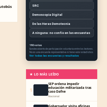
SRC
autobús
Demoscopia Digital
De las Heras Demotecnia
A ninguna: no confío en las encuestas
190 votos
Sondeo abierto de participación voluntaria entre los lectores.
No es una encuesta representativa ni tiene valor estadístico.
Ver todas las encuestas y resultados
★ LO MÁS LEÍDO
SEP ordena impedir
educación militarizada tras
1
caso Dafne
Nacional
Gobernador visita oficinas