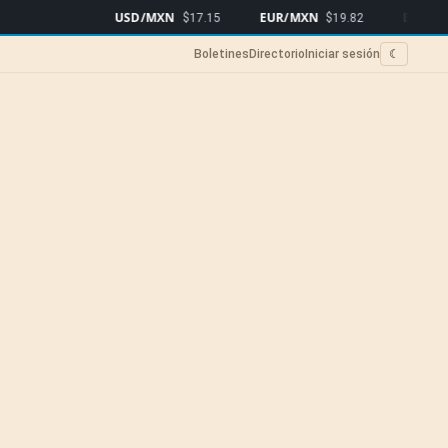
USD/MXN
EUR/MXN
Bitcoin
$17.15
$19.82
$64,
Boletines
Directorio
Iniciar sesión
☾