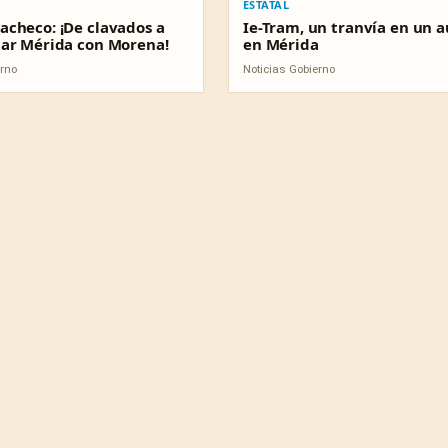
ESTATAL
checo: ¡De clavados a
Ie-Tram, un tranvía en un 
ar Mérida con Morena!
en Mérida
erno
Noticias Gobierno