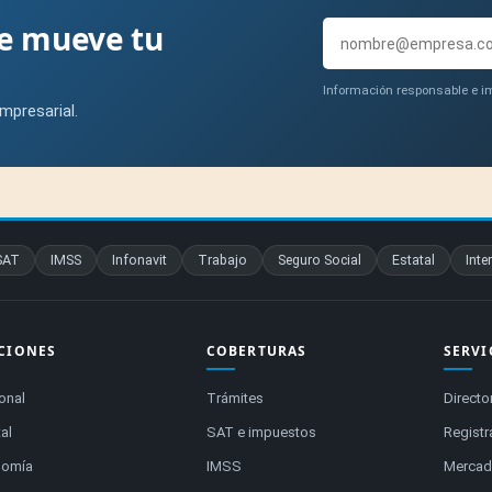
ue mueve tu
Información responsable e im
mpresarial.
SAT
IMSS
Infonavit
Trabajo
Seguro Social
Estatal
Inte
CIONES
COBERTURAS
SERVI
onal
Trámites
Directo
al
SAT e impuestos
Registr
nomía
IMSS
Mercado