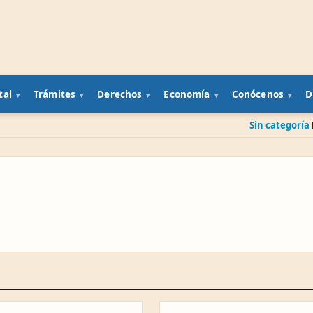
tal
Trámites
Derechos
Economía
Conócenos
D
Sin categoría
IPAB: qué pa
ESTATAL