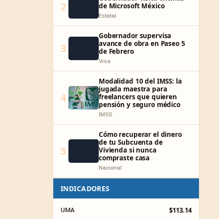
2
de Microsoft México
Estatal
Gobernador supervisa
avance de obra en Paseo 5
3
de Febrero
Visa
Modalidad 10 del IMSS: la
jugada maestra para
4
freelancers que quieren
pensión y seguro médico
IMSS
Cómo recuperar el dinero
de tu Subcuenta de
5
Vivienda si nunca
compraste casa
Nacional
INDICADORES
$113.14
UMA