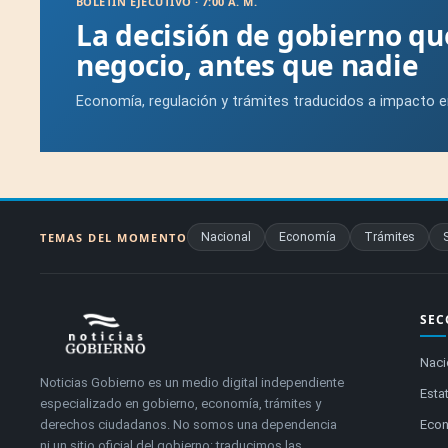
BOLETÍN EJECUTIVO · 7:00 A. M.
La decisión de gobierno q
negocio, antes que nadie
Economía, regulación y trámites traducidos a impacto e
Nacional
Economía
Trámites
TEMAS DEL MOMENTO
SEC
Naci
Noticias Gobierno es un medio digital independiente
Estat
especializado en gobierno, economía, trámites y
derechos ciudadanos. No somos una dependencia
Eco
ni un sitio oficial del gobierno: traducimos las