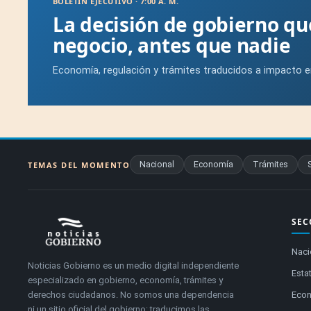
BOLETÍN EJECUTIVO · 7:00 A. M.
La decisión de gobierno q
negocio, antes que nadie
Economía, regulación y trámites traducidos a impacto e
Nacional
Economía
Trámites
TEMAS DEL MOMENTO
SEC
Naci
Noticias Gobierno es un medio digital independiente
Estat
especializado en gobierno, economía, trámites y
derechos ciudadanos. No somos una dependencia
Eco
ni un sitio oficial del gobierno: traducimos las