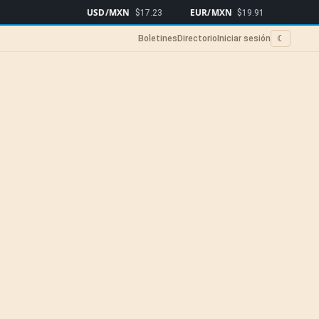
USD/MXN
EUR/MXN
Bitcoin
$17.23
$19.91
$6
Boletines
Directorio
Iniciar sesión
☾