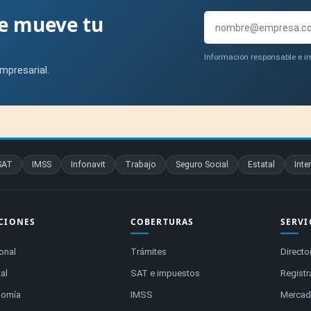
ue mueve tu
Información responsable e im
mpresarial.
SAT
IMSS
Infonavit
Trabajo
Seguro Social
Estatal
Inte
CIONES
COBERTURAS
SERVI
onal
Trámites
Directo
al
SAT e impuestos
Registr
nomía
IMSS
Mercado