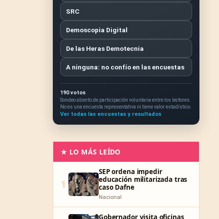
SRC
Demoscopia Digital
De las Heras Demotecnia
A ninguna: no confío en las encuestas
190 votos
Sondeo abierto de participación voluntaria entre los lectores.
No es una encuesta representativa ni tiene valor estadístico.
Ver todas las encuestas y resultados
★ LO MÁS LEÍDO
SEP ordena impedir
educación militarizada tras
1
caso Dafne
Nacional
Gobernador visita oficinas