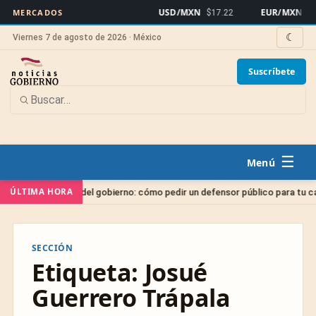
USD/MXN
EUR/MXN
MERCADOS
$17.22
$19
☾
Viernes 7 de agosto de 2026 · México
Suscríbete
☰
ÚLTIMA HORA
gado gratis del gobierno: cómo pedir un defensor público para tu caso
SECCIÓN
Etiqueta:
Josué
Guerrero Trápala