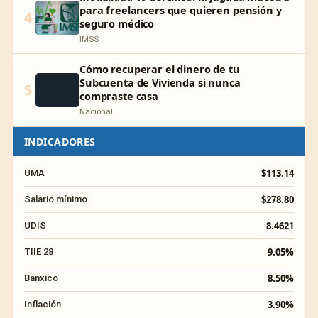
para freelancers que quieren pensión y
4
seguro médico
IMSS
Cómo recuperar el dinero de tu
Subcuenta de Vivienda si nunca
5
compraste casa
Nacional
INDICADORES
$113.14
UMA
$278.80
Salario mínimo
8.4621
UDIS
9.05%
TIIE 28
8.50%
Banxico
3.90%
Inflación