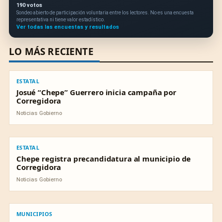
190 votos
Sondeo abierto de participación voluntaria entre los lectores. No es una encuesta
representativa ni tiene valor estadístico.
Ver todas las encuestas y resultados
LO MÁS RECIENTE
ESTATAL
ESTATAL
Josué “Chepe” Guerrero inicia campaña por
Corregidora
Noticias Gobierno
ESTATAL
ESTATAL
Chepe registra precandidatura al municipio de
Corregidora
Noticias Gobierno
MUNICIPIOS
MUNICIPIOS