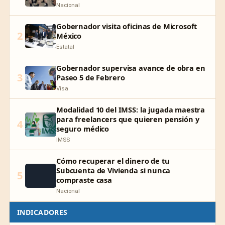
Nacional
Gobernador visita oficinas de Microsoft
2
México
Estatal
Gobernador supervisa avance de obra en
3
Paseo 5 de Febrero
Visa
Modalidad 10 del IMSS: la jugada maestra
para freelancers que quieren pensión y
4
seguro médico
IMSS
Cómo recuperar el dinero de tu
Subcuenta de Vivienda si nunca
5
compraste casa
Nacional
INDICADORES