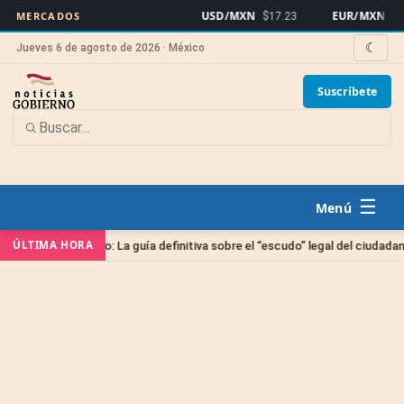
USD/MXN
EUR/MXN
MERCADOS
$17.23
$19
☾
Jueves 6 de agosto de 2026 · México
Suscríbete
☰
ÚLTIMA HORA
icio de Amparo: La guía definitiva sobre el “escudo” legal del ciudadano