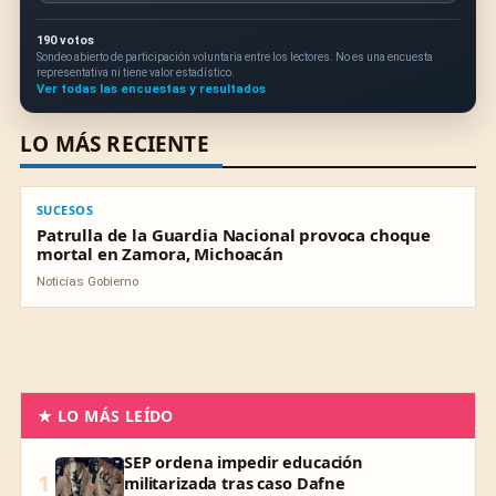
190 votos
Sondeo abierto de participación voluntaria entre los lectores. No es una encuesta
representativa ni tiene valor estadístico.
Ver todas las encuestas y resultados
LO MÁS RECIENTE
SUCESOS
SUCESOS
Patrulla de la Guardia Nacional provoca choque
mortal en Zamora, Michoacán
Noticias Gobierno
★ LO MÁS LEÍDO
SEP ordena impedir educación
1
militarizada tras caso Dafne