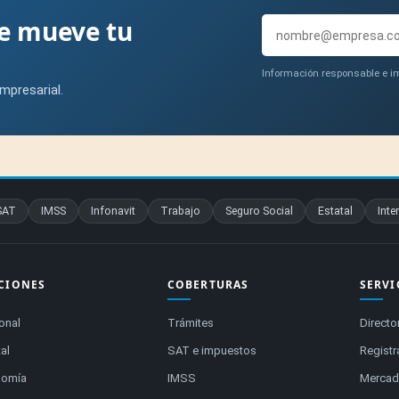
ue mueve tu
Información responsable e im
mpresarial.
SAT
IMSS
Infonavit
Trabajo
Seguro Social
Estatal
Inte
CIONES
COBERTURAS
SERVI
onal
Trámites
Directo
al
SAT e impuestos
Registr
nomía
IMSS
Mercado