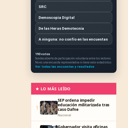
SRC
Demoscopia Digital
De las Heras Demotecnia
A ninguna: no confío en las encuestas
190 votos
Sondeo abierto de participación voluntaria entre los lectores.
No es una encuesta representativa ni tiene valor estadístico.
Ver todas las encuestas y resultados
★ LO MÁS LEÍDO
SEP ordena impedir
educación militarizada tras
1
caso Dafne
Nacional
Gobernador visita oficinas