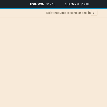
USD/MXN
EUR/MXN
Bitcoin
$17.15
$19.82
$64
Boletines
Directorio
Iniciar sesión
☾