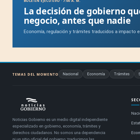
BOLETÍN EJECUTIVO · 7:00 A. M.
La decisión de gobierno q
negocio, antes que nadie
Economía, regulación y trámites traducidos a impacto e
Nacional
Economía
Trámites
TEMAS DEL MOMENTO
SEC
Naci
Noticias Gobierno es un medio digital independiente
Estat
especializado en gobierno, economía, trámites y
derechos ciudadanos. No somos una dependencia
Eco
ni un sitio oficial del gobierno: traducimos las