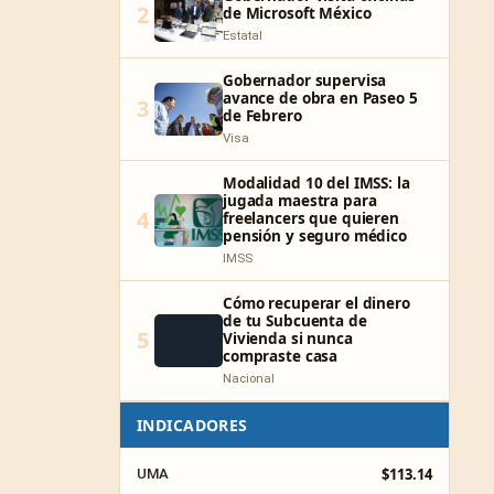
2
de Microsoft México
Estatal
Gobernador supervisa
avance de obra en Paseo 5
3
de Febrero
Visa
Modalidad 10 del IMSS: la
jugada maestra para
4
freelancers que quieren
pensión y seguro médico
IMSS
Cómo recuperar el dinero
de tu Subcuenta de
5
Vivienda si nunca
compraste casa
Nacional
INDICADORES
$113.14
UMA