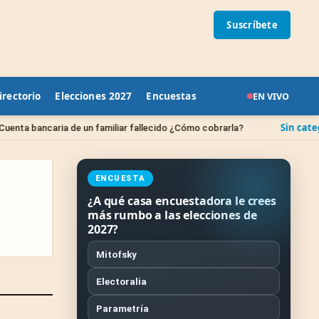
Suscríbete
irectorio
Elecciones 2027
Encuestas
EN VIVO
Sin categoría
ria de un familiar fallecido ¿Cómo cobrarla?
¿Cuánd
ENCUESTA
¿A qué casa encuestadora le crees
más rumbo a las elecciones de
2027?
Mitofsky
Electoralia
Parametría