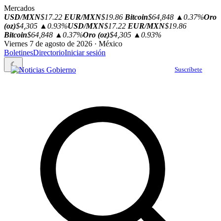
Mercados
USD/MXN
$17.22
EUR/MXN
$19.86
Bitcoin
$64,848
▲0.37%
Oro
(oz)
$4,305
▲0.93%
USD/MXN
$17.22
EUR/MXN
$19.86
Bitcoin
$64,848
▲0.37%
Oro (oz)
$4,305
▲0.93%
Viernes 7 de agosto de 2026 · México
Boletines
Directorio
Iniciar sesión
☾
Suscríbete