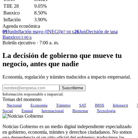
TIIE 28
9.05%
Banxico
8.50%
Inflación
3.90%
Agenda económica
09
Jun
Inflación mayo (INEGI)
26
Jun
Decisión de tasa
07:00 h
Banxico
13:00 h
Boletín ejecutivo · 7:00 a. m.
La decisión de gobierno que mueve tu
negocio, antes que nadie
Economía, regulación y trámites traducidos a impacto empresarial.
Suscribirme
Información responsable e imparcial.
Temas del momento
Nacional
Economía
Trámites
SAT
IMSS
Infonavit
Social
Estatal
Internacional
Bienestar
Tecnología
Noticias Gobierno es un medio digital independiente especializado
en gobierno, economía, trámites y derechos ciudadanos. No somos
una dependencia ni un sitio oficial del gobierno: traducimos las