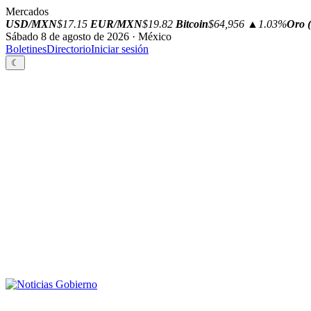
Mercados
USD/MXN
$17.15
EUR/MXN
$19.82
Bitcoin
$64,956
▲1.03%
Oro (
Sábado 8 de agosto de 2026 · México
Boletines
Directorio
Iniciar sesión
☾