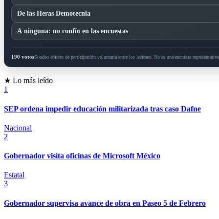
De las Heras Demotecnia
A ninguna: no confío en las encuestas
190 votos
Sondeo abierto de participación voluntaria entre los lectores. No es una encuesta representativa 
★ Lo más leído
1
SEP ordena impedir educación militarizada tras caso Dafne
Nacional
2
Gobernador visita oficinas de Microsoft México
Estatal
3
Gobernador supervisa avance de obra en Paseo 5 de Febrero