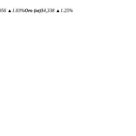
956
▲1.03%
Oro (oz)
$4,338
▲1.25%