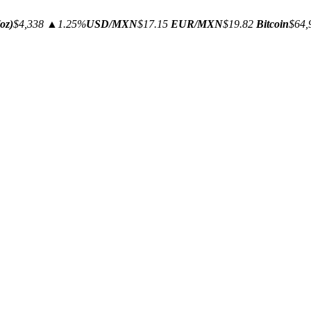
oz)
$4,338
▲1.25%
USD/MXN
$17.15
EUR/MXN
$19.82
Bitcoin
$64,