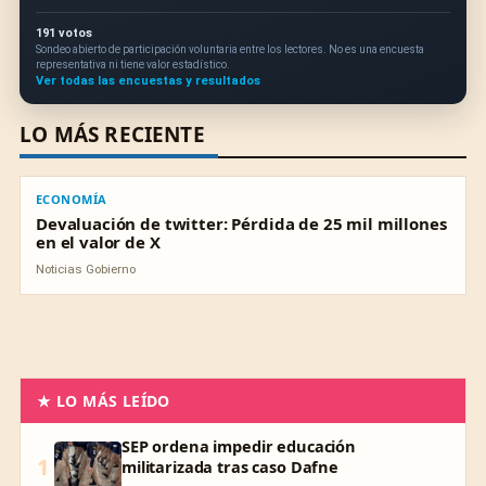
191 votos
Sondeo abierto de participación voluntaria entre los lectores. No es una encuesta
representativa ni tiene valor estadístico.
Ver todas las encuestas y resultados
LO MÁS RECIENTE
ECONOMÍA
ECONOMÍA
Devaluación de twitter: Pérdida de 25 mil millones
en el valor de X
Noticias Gobierno
★ LO MÁS LEÍDO
SEP ordena impedir educación
1
militarizada tras caso Dafne