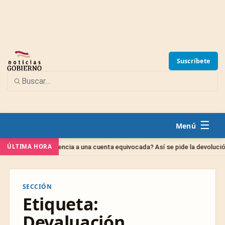
Suscríbete
☰
ría
ÚLTIMA HORA
¿Transferencia a una cuenta equivocada? Así se pide la devolución
SECCIÓN
Etiqueta:
Devaluación