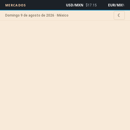
USD/MXN
EUR/MXN
MERCADOS
$17.15
$19
☾
Domingo 9 de agosto de 2026 · México