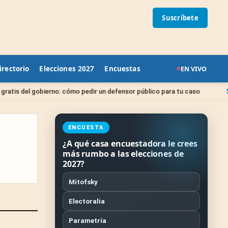
Suscríbete
irectorio
Elecciones 2027
Encuestas
EN VIVO
Sin catego
obierno: cómo pedir un defensor público para tu caso
ENCUESTA
¿A qué casa encuestadora le crees
más rumbo a las elecciones de
2027?
Mitofsky
Electoralia
Parametría