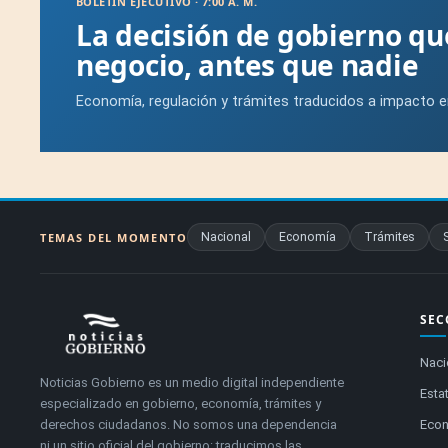
BOLETÍN EJECUTIVO · 7:00 A. M.
La decisión de gobierno q
negocio, antes que nadie
Economía, regulación y trámites traducidos a impacto e
Nacional
Economía
Trámites
TEMAS DEL MOMENTO
SEC
Naci
Noticias Gobierno es un medio digital independiente
Estat
especializado en gobierno, economía, trámites y
derechos ciudadanos. No somos una dependencia
Eco
ni un sitio oficial del gobierno: traducimos las