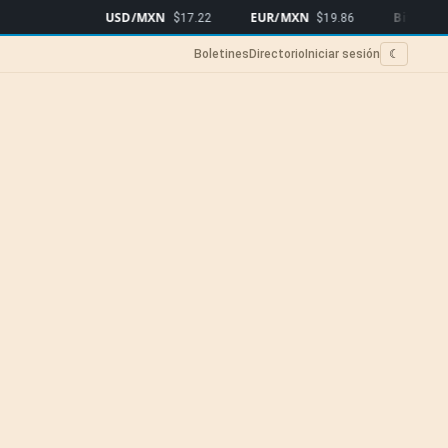
USD/MXN
EUR/MXN
Bitcoin
$17.22
$19.86
$64,3
Boletines
Directorio
Iniciar sesión
☾