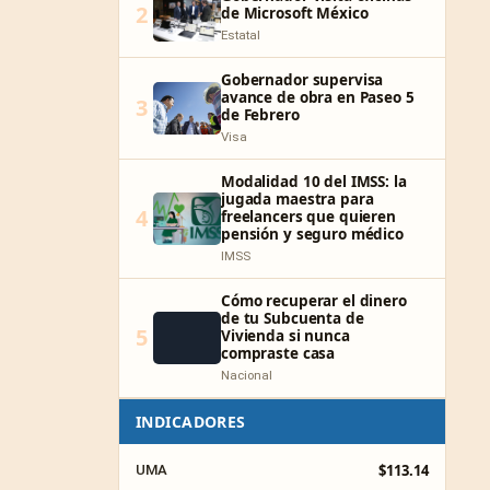
2
de Microsoft México
Estatal
Gobernador supervisa
avance de obra en Paseo 5
3
de Febrero
Visa
Modalidad 10 del IMSS: la
jugada maestra para
4
freelancers que quieren
pensión y seguro médico
IMSS
Cómo recuperar el dinero
de tu Subcuenta de
5
Vivienda si nunca
compraste casa
Nacional
INDICADORES
$113.14
UMA