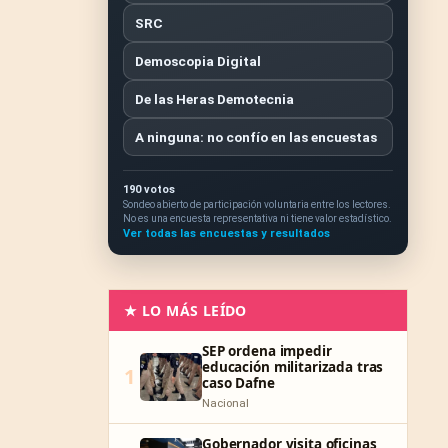
SRC
Demoscopia Digital
De las Heras Demotecnia
A ninguna: no confío en las encuestas
190 votos
Sondeo abierto de participación voluntaria entre los lectores.
No es una encuesta representativa ni tiene valor estadístico.
Ver todas las encuestas y resultados
★ LO MÁS LEÍDO
SEP ordena impedir
educación militarizada tras
1
caso Dafne
Nacional
Gobernador visita oficinas