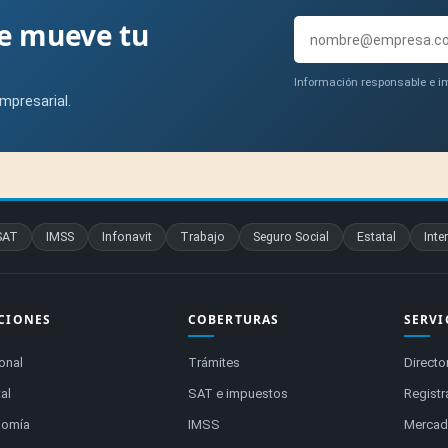
ue mueve tu
Información responsable e im
mpresarial.
SAT
IMSS
Infonavit
Trabajo
Seguro Social
Estatal
Inte
CIONES
COBERTURAS
SERVI
onal
Trámites
Directo
al
SAT e impuestos
Registr
nomía
IMSS
Mercado