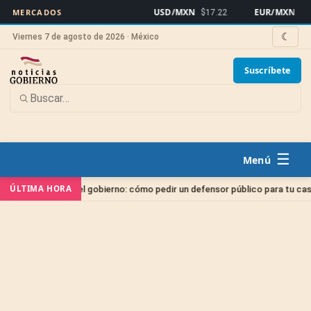
USD/MXN
EUR/MXN
MERCADOS
$17.22
$19.
☾
Viernes 7 de agosto de 2026 · México
Suscríbete
☰
ÚLTIMA HORA
ado gratis del gobierno: cómo pedir un defensor público para tu caso