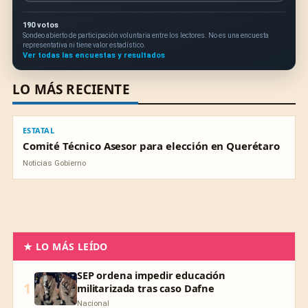
190 votos
Sondeo abierto de participación voluntaria entre los lectores. No es una encuesta
representativa ni tiene valor estadístico.
Ver todas las encuestas y resultados
LO MÁS RECIENTE
ESTATAL
ESTATAL
Comité Técnico Asesor para elección en Querétaro
Noticias Gobierno
★ LO MÁS LEÍDO
SEP ordena impedir educación
1
militarizada tras caso Dafne
Nacional