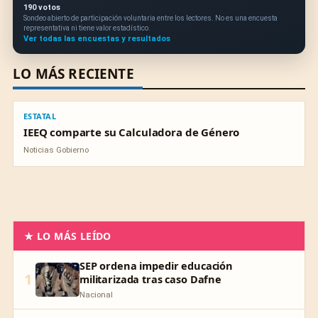
190 votos
Sondeo abierto de participación voluntaria entre los lectores. No es una encuesta
representativa ni tiene valor estadístico.
Ver todas las encuestas y resultados
LO MÁS RECIENTE
ESTATAL
ESTATAL
IEEQ comparte su Calculadora de Género
Noticias Gobierno
★ LO MÁS LEÍDO
SEP ordena impedir educación
1
militarizada tras caso Dafne
Nacional