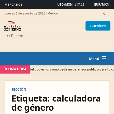
USD/MXN
EUR/MXN
MERCADOS
$17.23
$19
☾
Jueves 6 de agosto de 2026 · México
Suscríbete
☰
ÚLTIMA HORA
gado gratis del gobierno: cómo pedir un defensor público para tu caso
SECCIÓN
Etiqueta:
calculadora
de género