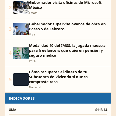
Gobernador visita oficinas de Microsoft
2
México
Estatal
Gobernador supervisa avance de obra en
3
Paseo 5 de Febrero
Visa
Modalidad 10 del IMSS: la jugada maestra
para freelancers que quieren pensión y
4
seguro médico
IMSS
Cómo recuperar el dinero de tu
Subcuenta de Vivienda si nunca
5
compraste casa
Nacional
INDICADORES
$113.14
UMA