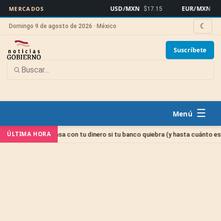
USD/MXN
EUR/MXN
MERCADOS
$17.15
$19.
☾
Domingo 9 de agosto de 2026 · México
Suscríbete
☰
ía
ÚLTIMA HORA
IPAB: qué pasa con tu dinero si tu banco quiebra (y hasta cuánto está pr