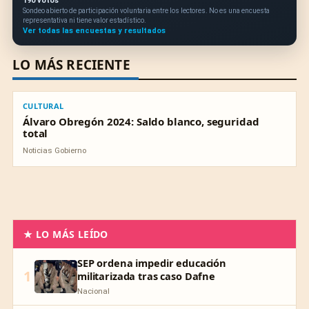
190 votos
Sondeo abierto de participación voluntaria entre los lectores. No es una encuesta
representativa ni tiene valor estadístico.
Ver todas las encuestas y resultados
LO MÁS RECIENTE
CULTURAL
CULTURAL
Álvaro Obregón 2024: Saldo blanco, seguridad
total
Noticias Gobierno
★ LO MÁS LEÍDO
SEP ordena impedir educación
1
militarizada tras caso Dafne
Nacional