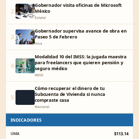
Gobernador visita oficinas de Microsoft
2
México
Estatal
Gobernador supervisa avance de obra en
3
Paseo 5 de Febrero
Visa
Modalidad 10 del IMSS: la jugada maestra
para freelancers que quieren pensión y
4
seguro médico
IMSS
Cómo recuperar el dinero de tu
Subcuenta de Vivienda si nunca
5
compraste casa
Nacional
INDICADORES
$113.14
UMA