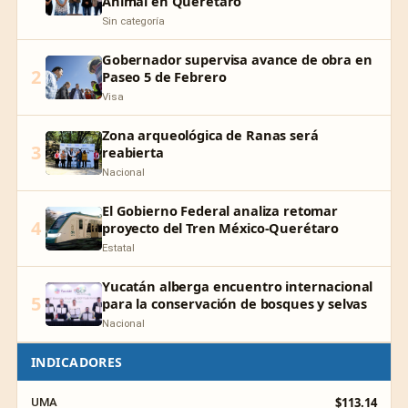
Animal en Querétaro
Sin categoría
Gobernador supervisa avance de obra en
2
Paseo 5 de Febrero
Visa
Zona arqueológica de Ranas será
3
reabierta
Nacional
El Gobierno Federal analiza retomar
4
proyecto del Tren México-Querétaro
Estatal
Yucatán alberga encuentro internacional
5
para la conservación de bosques y selvas
Nacional
INDICADORES
$113.14
UMA