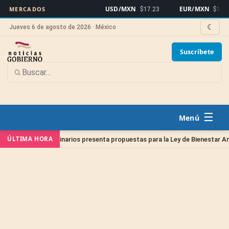
USD/MXN
EUR/MXN
MERCADOS
$17.23
$19.91
☾
Jueves 6 de agosto de 2026 · México
Suscríbete
☰
ÚLTIMA HORA
édicos Veterinarios presenta propuestas para la Ley de Bienestar Animal 