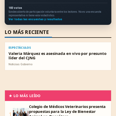
183 votos
Sondeo abierto de participación voluntaria entre los lectores. No es una encuesta
representativa ni tiene valor estadístico.
Ver todas las encuestas y resultados
LO MÁS RECIENTE
ESPECTÁCULOS
ESPECTÁCULOS
Valeria Márquez es asesinada en vivo por presunto
líder del CJNG
Noticias Gobierno
★ LO MÁS LEÍDO
Colegio de Médicos Veterinarios presenta
propuestas para la Ley de Bienestar
1