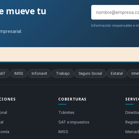
ue mueve tu
Información responsable e im
mpresarial.
SAT
IMSS
Infonavit
Trabajo
Seguro Social
Estatal
Inte
CIONES
COBERTURAS
SERVI
onal
Trámites
Directo
al
SAT e impuestos
Registr
nomía
IMSS
Mercado