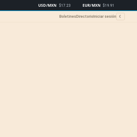
USD/MXN
EUR/MXN
Bitcoin
$17.23
$19.91
$64
Boletines
Directorio
Iniciar sesión
☾