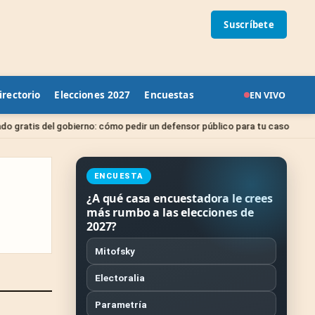
Suscríbete
irectorio
Elecciones 2027
Encuestas
EN VIVO
Sin categ
 gobierno: cómo pedir un defensor público para tu caso
ENCUESTA
¿A qué casa encuestadora le crees
más rumbo a las elecciones de
2027?
Mitofsky
Electoralia
Parametría