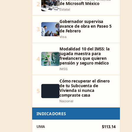
2
de Microsoft México
Estatal
Gobernador supervisa
avance de obra en Paseo 5
3
de Febrero
Visa
Modalidad 10 del IMSS: la
jugada maestra para
4
freelancers que quieren
pensión y seguro médico
IMSS
Cómo recuperar el dinero
de tu Subcuenta de
5
Vivienda si nunca
compraste casa
Nacional
INDICADORES
$113.14
UMA