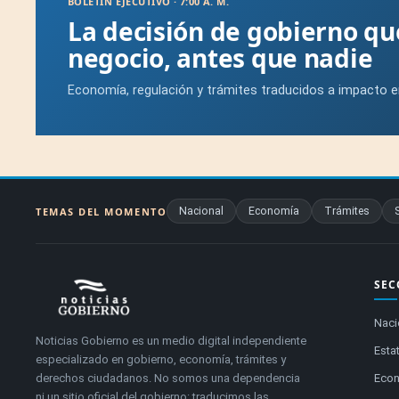
BOLETÍN EJECUTIVO · 7:00 A. M.
La decisión de gobierno q
negocio, antes que nadie
Economía, regulación y trámites traducidos a impacto e
Nacional
Economía
Trámites
TEMAS DEL MOMENTO
SEC
Naci
Noticias Gobierno es un medio digital independiente
Estat
especializado en gobierno, economía, trámites y
derechos ciudadanos. No somos una dependencia
Eco
ni un sitio oficial del gobierno: traducimos las