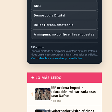
SRC
Demoscopia Digital
De las Heras Demotecnia
A ninguna: no confío en las encuestas
190 votos
Sondeo abierto de participación voluntaria entre los lectores.
No es una encuesta representativa ni tiene valor estadístico.
Ver todas las encuestas y resultados
★ LO MÁS LEÍDO
SEP ordena impedir
educación militarizada tras
1
caso Dafne
Nacional
Gobernador visita oficinas