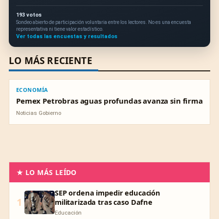
193 votos
Sondeo abierto de participación voluntaria entre los lectores. No es una encuesta
representativa ni tiene valor estadístico.
Ver todas las encuestas y resultados
LO MÁS RECIENTE
ECONOMÍA
ECONOMÍA
Pemex Petrobras aguas profundas avanza sin firma
Noticias Gobierno
★ LO MÁS LEÍDO
SEP ordena impedir educación
1
militarizada tras caso Dafne
Educación