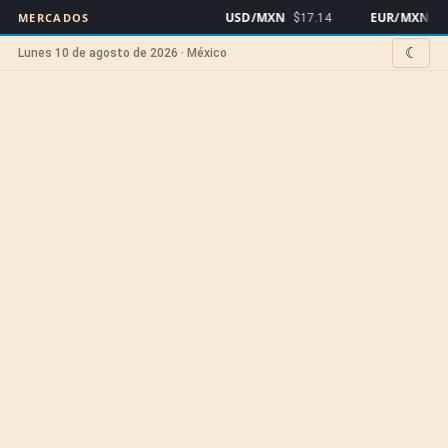
USD/MXN
EUR/MXN
MERCADOS
$17.14
$19
☾
Lunes 10 de agosto de 2026 · México