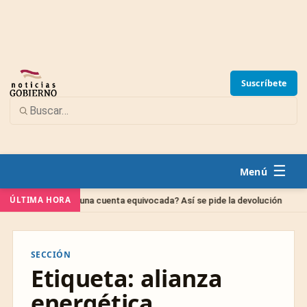
Suscríbete
☰
Na
ÚLTIMA HORA
nsferencia a una cuenta equivocada? Así se pide la devolución
SECCIÓN
Etiqueta:
alianza
energética