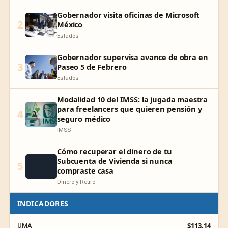
Gobernador visita oficinas de Microsoft
2
México
Estados
Gobernador supervisa avance de obra en
3
Paseo 5 de Febrero
Estados
Modalidad 10 del IMSS: la jugada maestra
para freelancers que quieren pensión y
4
seguro médico
IMSS
Cómo recuperar el dinero de tu
Subcuenta de Vivienda si nunca
5
compraste casa
Dinero y Retiro
INDICADORES
$113.14
UMA