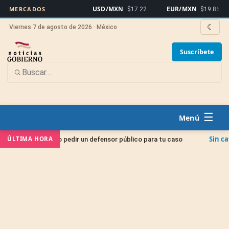
USD/MXN
EUR/MXN
B
MERCADOS
$17.22
$19.86
☾
Viernes 7 de agosto de 2026 · México
Suscríbete
☰
Sin categoría
ÚLTIMA HORA
o: cómo pedir un defensor público para tu caso
Juic