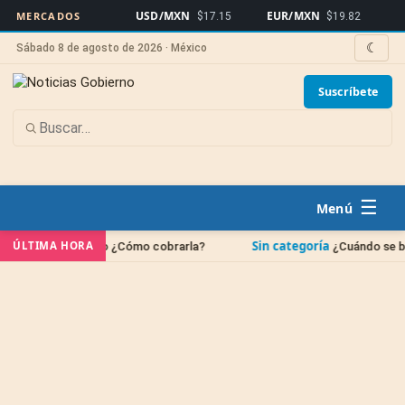
USD/MXN
EUR/MXN
Bitcoi
MERCADOS
$17.15
$19.82
☾
Sábado 8 de agosto de 2026 · México
Suscríbete
☰
Sin categoría
ÚLTIMA HORA
fallecido ¿Cómo cobrarla?
¿Cuándo se borran las deu