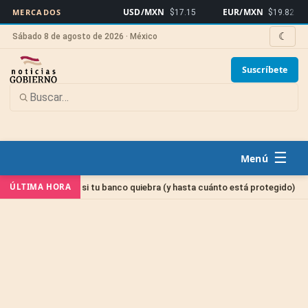
USD/MXN
EUR/MXN
Bi
MERCADOS
$17.15
$19.82
☾
Sábado 8 de agosto de 2026 · México
Suscríbete
☰
Sin cat
ÚLTIMA HORA
inero si tu banco quiebra (y hasta cuánto está protegido)