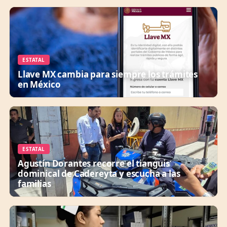
ESTATAL
Llave MX cambia para siempre los trámites
en México
ESTATAL
Agustín Dorantes recorre el tianguis
dominical de Cadereyta y escucha a las
familias