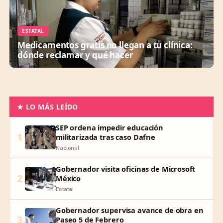
ESTATAL
Medicamentos gratis no llegan a tu clínica:
dónde reclamar y qué hacer
★ LO MÁS LEÍDO
SEP ordena impedir educación
1
militarizada tras caso Dafne
Nacional
Gobernador visita oficinas de Microsoft
2
México
Estatal
Gobernador supervisa avance de obra en
3
Paseo 5 de Febrero