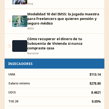
Visa
Modalidad 10 del IMSS: la jugada maestra
para freelancers que quieren pensión y
4
seguro médico
IMSS
Cómo recuperar el dinero de tu
Subcuenta de Vivienda si nunca
5
compraste casa
Nacional
INDICADORES
$113.14
UMA
$278.80
Salario mínimo
8.4621
UDIS
9.05%
TIIE 28