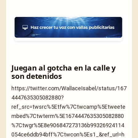
Juegan al gotcha en la calle y
son detenidos
https://twitter.com/WallaceIsabel/status/167
4447635305082880?
ref_src=twsrc%5Etfw%7Ctwcamp%5Etweete
mbed%7Ctwterm%5E1674447635305082880
%7Ctwgr%5E8e906847273136b99326924114
054ce6ddb94bff%7Ctwcon%5Es1_&ref_url=h