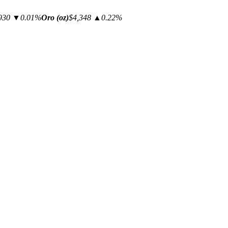
930
▼0.01%
Oro (oz)
$4,348
▲0.22%