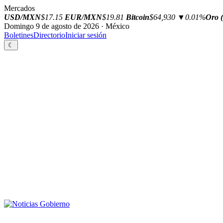
Mercados
USD/MXN
$17.15
EUR/MXN
$19.81
Bitcoin
$64,930
▼0.01%
Oro (
Domingo 9 de agosto de 2026 · México
Boletines
Directorio
Iniciar sesión
☾