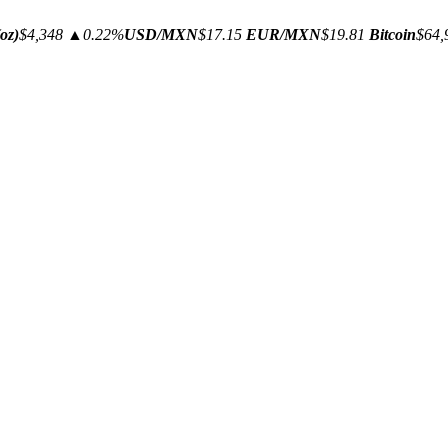
oz)
$4,348
▲0.22%
USD/MXN
$17.15
EUR/MXN
$19.81
Bitcoin
$64,